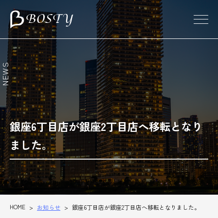
東京のパーソナルトレーニング・ダイエット
NEWS
銀座6丁目店が銀座2丁目店へ移転となり
ました。
HOME
>
お知らせ
>
銀座6丁目店が銀座2丁目店へ移転となりました。