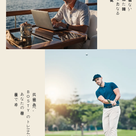
確かな力となる。
積み重ねた時間は、
努力は裏切らない。
最後まで導く。
あなたの目標を
BOSTYのトレーナーが、
共に目指す高みへ。